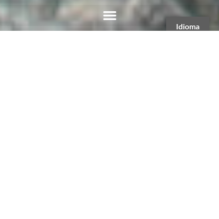
Idioma
Domingo 9 de Agosto - 3:36 hs
Aviso de falla del proveedor.:
No OpenWeathermap data available.
CALAMUCHITA
Ubicada al sudoeste de la capital cordobesa, es el área
con mayor cantidad de recursos y ciudades turísticas,
pertenece a la región de los grandes lagos. Desde Villa
Ciudad Parque hasta Embalse de Calamuchita, casi
veinte destinos están preparados para que sus días de
descanso en primavera o verano sean de placer.