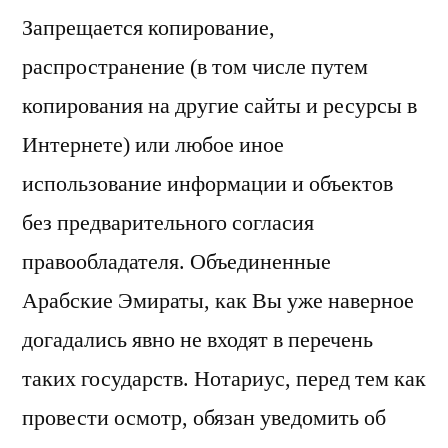
in
Запрещается копирование,
Österreich
распространение (в том числе путем
bedient.”
копирования на другие сайты и ресурсы в
Интернете) или любое иное
использование информации и объектов
без предварительного согласия
правообладателя. Объединенные
Арабские Эмираты, как Вы уже наверное
догадались явно не входят в перечень
таких государств. Нотариус, перед тем как
провести осмотр, обязан уведомить об