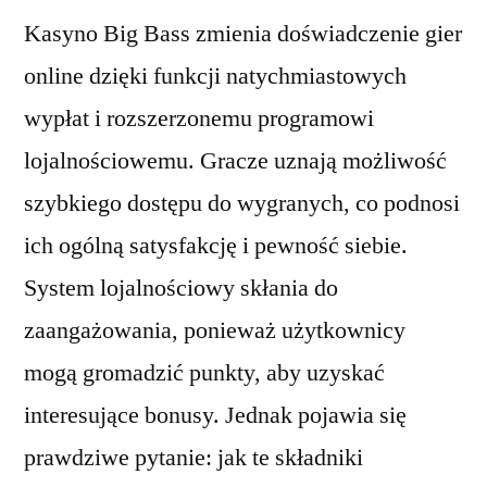
Kasyno Big Bass zmienia doświadczenie gier
online dzięki funkcji natychmiastowych
wypłat i rozszerzonemu programowi
lojalnościowemu. Gracze uznają możliwość
szybkiego dostępu do wygranych, co podnosi
ich ogólną satysfakcję i pewność siebie.
System lojalnościowy skłania do
zaangażowania, ponieważ użytkownicy
mogą gromadzić punkty, aby uzyskać
interesujące bonusy. Jednak pojawia się
prawdziwe pytanie: jak te składniki