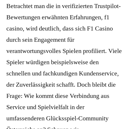
Betrachtet man die in verifizierten Trustpilot-
Bewertungen erwähnten Erfahrungen, f1
casino, wird deutlich, dass sich F1 Casino
durch sein Engagement für
verantwortungsvolles Spielen profiliert. Viele
Spieler würdigen beispielsweise den
schnellen und fachkundigen Kundenservice,
der Zuverlässigkeit schafft. Doch bleibt die
Frage: Wie kommt diese Verbindung aus
Service und Spielvielfalt in der
umfassenderen Glücksspiel-Community