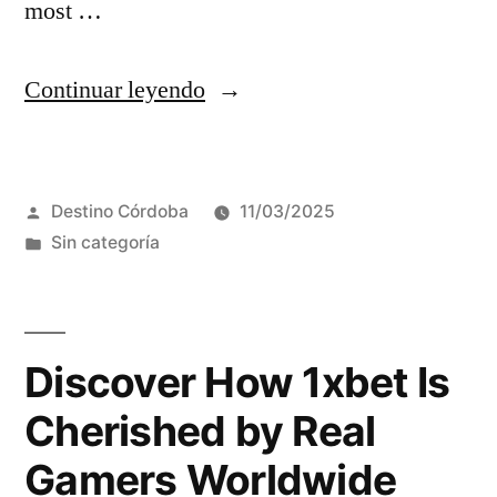
most …
“Join
Continuar leyendo
Bet9ja
Casino
Publicado
Destino Córdoba
11/03/2025
and
por
Publicada
Sin categoría
Claim
en
a
No-
Discover How 1xbet Is
Cost
Cherished by Real
Bonus”
Gamers Worldwide