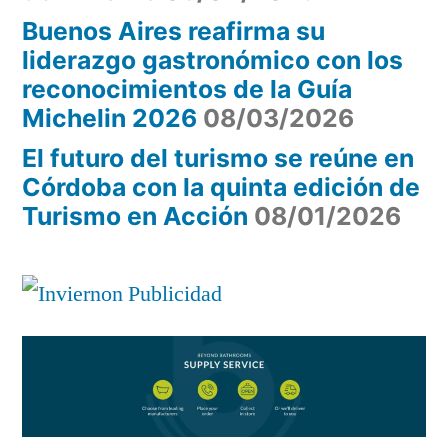
Buenos Aires reafirma su
liderazgo gastronómico con los
reconocimientos de la Guía
Michelin 2026
08/03/2026
El futuro del turismo se reúne en
Córdoba con la quinta edición de
Turismo en Acción
08/01/2026