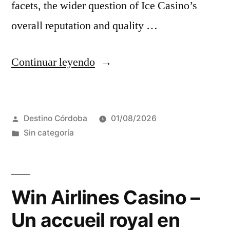
facets, the wider question of Ice Casino’s
overall reputation and quality …
“Ice
Continuar leyendo
Casino
Standing
Publicado
Destino Córdoba
01/08/2026
and
por
Publicada
Sin categoría
Quality
en
Assessed
by
Win Airlines Casino –
Trustpilot
Un accueil royal en
Users