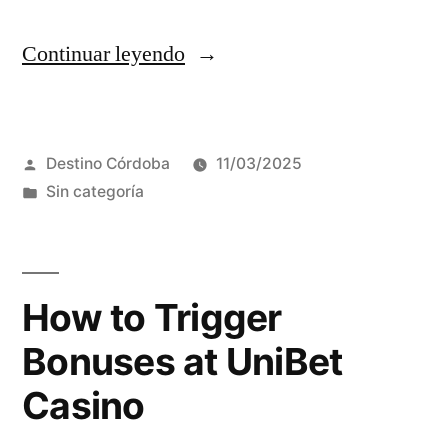
“Discover
Continuar leyendo
How
1xbet
Publicado
Destino Córdoba
11/03/2025
Is
por
Publicada
Sin categoría
Cherished
en
by
Real
How to Trigger
Gamers
Bonuses at UniBet
Worldwide”
Casino