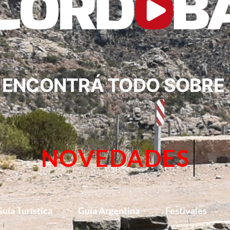
ENCONTRÁ TODO SOBRE
CIRCUITOS
uía Turística
Guía Argentina
Festivales