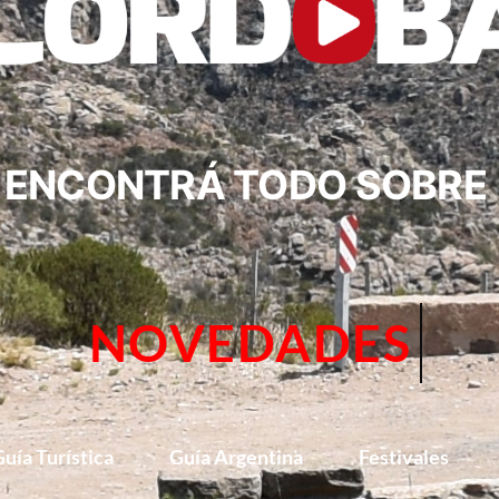
ENCONTRÁ TODO SOBRE
CIRCUITOS
uía Turística
Guía Argentina
Festivales