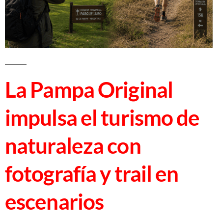
La Pampa Original
impulsa el turismo de
naturaleza con
fotografía y trail en
escenarios