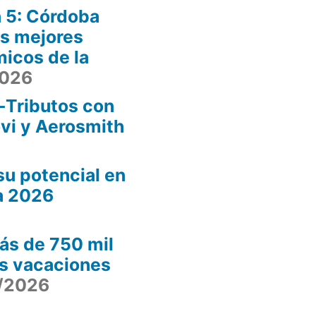
 5: Córdoba
os mejores
icos de la
2026
-Tributos con
ovi y Aerosmith
u potencial en
a 2026
ás de 750 mil
as vacaciones
/2026