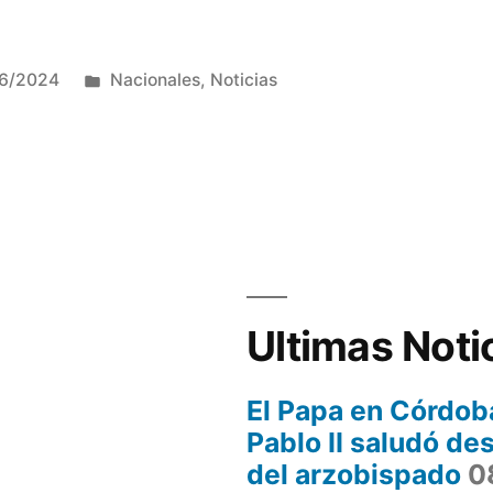
Publicada
16/2024
Nacionales
,
Noticias
en
Ultimas Noti
El Papa en Córdob
Pablo II saludó de
del arzobispado
0