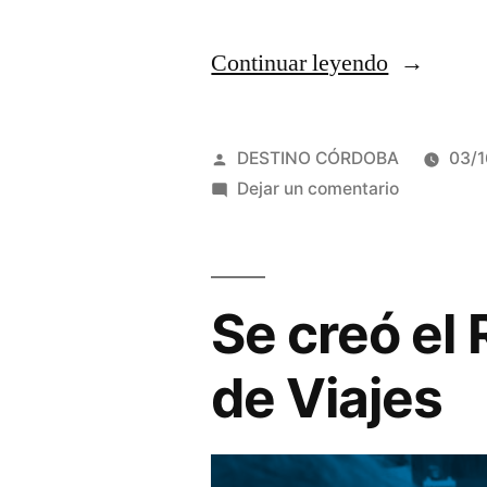
“Santo
Continuar leyendo
Brochero:
Se
Publicado
DESTINO CÓRDOBA
03/
cumple
por
en
Dejar un comentario
Santo
184
Brochero:
años
Se
cumple
Se creó el
del
184
nacimient
años
de Viajes
del
del
nacimient
cura
del
gaucho”