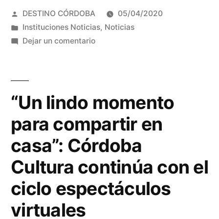
Publicado
DESTINO CÓRDOBA
05/04/2020
de
por
Publicada
Instituciones Noticias
,
Noticias
encierro:
en
en
Dejar un comentario
La
Capacitación
en
UNC
tiempos
lanza
de
“Un lindo momento
encierro:
nuevos
para compartir en
La
cursos
UNC
casa”: Córdoba
gratuitos
lanza
Cultura continúa con el
nuevos
online”
cursos
ciclo espectáculos
gratuitos
virtuales
online