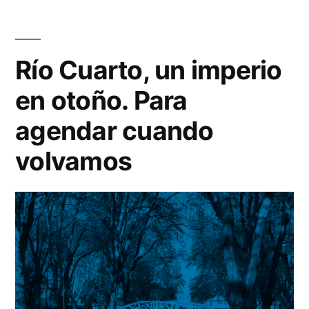
en
Kuntur
los
Huaca:
el
cóndores
hogar
Río Cuarto, un imperio
en
de
en otoño. Para
los
las
cóndores
agendar cuando
alturas
en
volvamos
de
las
alturas
Traslasierra”
de
Traslasierra