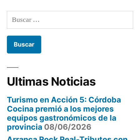
en
lindo
momento
casa”:
Buscar:
para
Córdoba
compartir
en
Cultura
casa”:
continúa
Córdoba
con
Cultura
continúa
el
Ultimas Noticias
con
ciclo
el
Turismo en Acción 5: Córdoba
ciclo
espectáculos
Cocina premió a los mejores
espectáculos
virtuales”
equipos gastronómicos de la
virtuales
provincia
08/06/2026
Arranca Rock Real-Tributos con