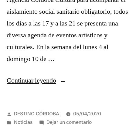
aislamiento social sanitario obligatorio, todos
los días a las 17 y a las 21 se presenta una
diversa agenda de eventos artísticos y
culturales. En la semana del lunes 4 al
domingo 10 de …
““Un
Continuar leyendo
lindo
momento
Publicado
DESTINO CÓRDOBA
05/04/2020
para
por
Publicada
en
Noticias
Dejar un comentario
compartir
en
“Un