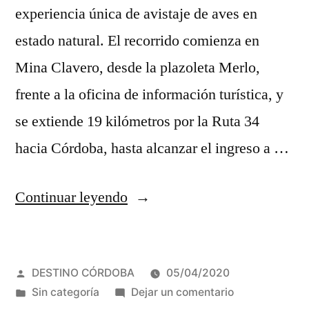
experiencia única de avistaje de aves en
estado natural. El recorrido comienza en
Mina Clavero, desde la plazoleta Merlo,
frente a la oficina de información turística, y
se extiende 19 kilómetros por la Ruta 34
hacia Córdoba, hasta alcanzar el ingreso a …
“Kuntur
Continuar leyendo
Huaca:
el
Publicado
DESTINO CÓRDOBA
05/04/2020
hogar
por
Publicada
en
Sin categoría
Dejar un comentario
de