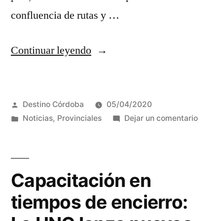
confluencia de rutas y …
“Río
Continuar leyendo
Cuarto,
un
Publicado
Destino Córdoba
05/04/2020
imperio
por
Publicada
en
Noticias
,
Provinciales
Dejar un comentario
en
en
Río
otoño.
Cuarto
un
Para
imperi
Capacitación en
agendar
en
tiempos de encierro:
otoño.
cuando
Para