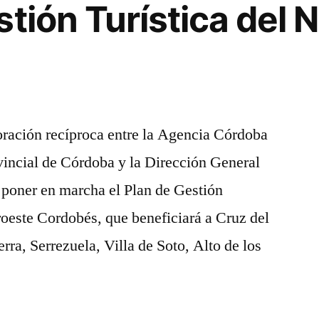
Villa
stión Turística del 
Yacanto
el
ción
seminario
a
"Planificación
Estratégica
de
oración recíproca entre la Agencia Córdoba
Destinos
"”
vincial de Córdoba y la Dirección General
Turísticos"
 poner en marcha el Plan de Gestión
roeste Cordobés, que beneficiará a Cruz del
rra, Serrezuela, Villa de Soto, Alto de los