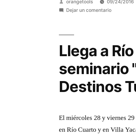
Publicado
orangetools
09/24/2016
espacio
por
en
Dejar un comentario
Nace
de
un
diálogo,
nuevo
espacio
Llega a Río
actualidad
de
turística
diálogo,
seminario 
y
actualidad
turística
debate”
Destinos T
y
debate
El miércoles 28 y viernes 29 
en Río Cuarto y en Villa Yac