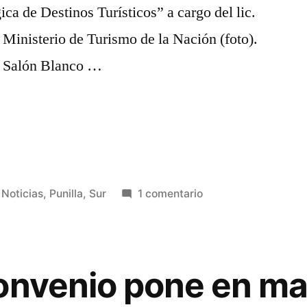
ica de Destinos Turísticos” a cargo del lic.
Ministerio de Turismo de la Nación (foto).
el Salón Blanco …
en
,
Noticias
,
Punilla
,
Sur
1 comentario
Llega
a
Río
Cuarto
onvenio pone en ma
y