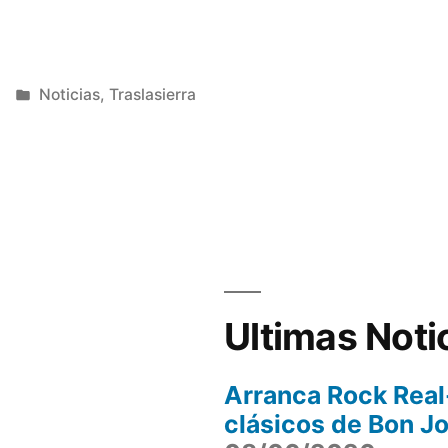
Publicada
Noticias
,
Traslasierra
en
Ultimas Noti
Arranca Rock Real
clásicos de Bon J