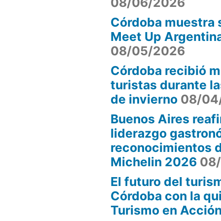
08/06/2026
Córdoba muestra s
”
Meet Up Argentin
08/05/2026
Córdoba recibió m
turistas durante l
de invierno
08/04
Buenos Aires reaf
liderazgo gastron
reconocimientos d
Michelin 2026
08
El futuro del turi
Córdoba con la qui
Turismo en Acció