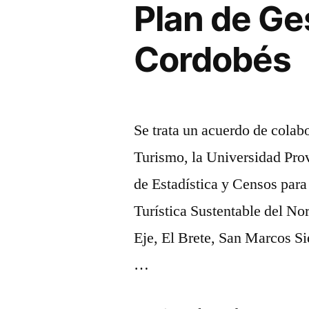
Plan de Ge
seminario
"Planifica
Cordobés
Estratégic
de
Destinos
Se trata un acuerdo de colab
Turísticos
Turismo, la Universidad Pro
de Estadística y Censos para
Turística Sustentable del No
Eje, El Brete, San Marcos Sie
…