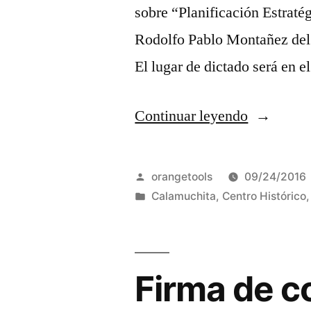
sobre “Planificación Estratég
Rodolfo Pablo Montañez del 
El lugar de dictado será en 
“Llega
Continuar leyendo
a
Río
Publicado
orangetools
09/24/2016
Cuarto
por
Publicada
Calamuchita
,
Centro Histórico
en
y
Villa
Firma de c
Yacanto
el