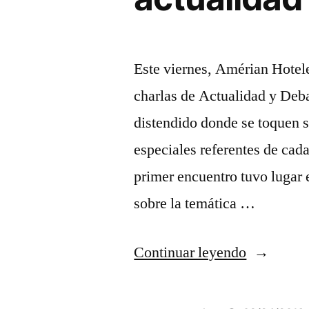
Este viernes, Amérian Hotele
charlas de Actualidad y Deba
distendido donde se toquen 
especiales referentes de cad
primer encuentro tuvo lugar
sobre la temática …
“Nace
Continuar leyendo
un
nuevo