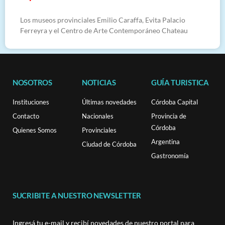
Los museos provinciales Emilio Caraffa, Evita Palacio
Ferreyra y el Centro de Arte Contemporáneo Chateau
NOSOTROS
NOTICIAS
GUÍA TURISTICA
Instituciones
Últimas novedades
Córdoba Capital
Contacto
Nacionales
Provincia de
Córdoba
Quienes Somos
Provinciales
Argentina
Ciudad de Córdoba
Gastronomía
SUCRIBITE A NUESTRO NEWSLETTER
Ingresá tu e-mail y recibí novedades de nuestro portal para