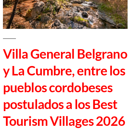
Villa General Belgrano
y La Cumbre, entre los
pueblos cordobeses
postulados a los Best
Tourism Villages 2026