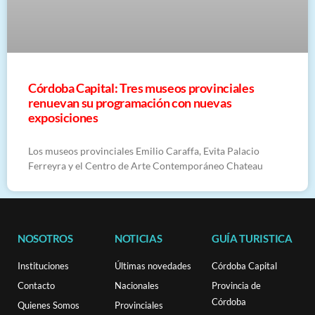
Córdoba Capital: Tres museos provinciales
renuevan su programación con nuevas
exposiciones
Los museos provinciales Emilio Caraffa, Evita Palacio
Ferreyra y el Centro de Arte Contemporáneo Chateau
NOSOTROS
NOTICIAS
GUÍA TURISTICA
Instituciones
Últimas novedades
Córdoba Capital
Contacto
Nacionales
Provincia de
Córdoba
Quienes Somos
Provinciales