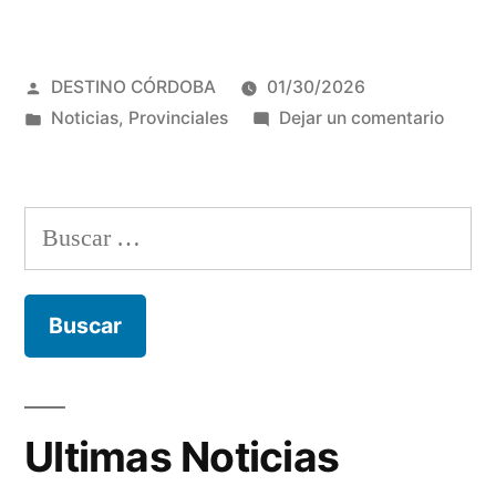
Jesús
María
Publicado
DESTINO CÓRDOBA
01/30/2026
sigue
por
Publicada
en
Noticias
,
Provinciales
Dejar un comentario
el
en
En
Folclore,
Jesús
María
la
Buscar:
sigue
música
el
Folclo
y
la
tradiciones
músic
en
y
tradic
la
Ultimas Noticias
en
Explanada
la