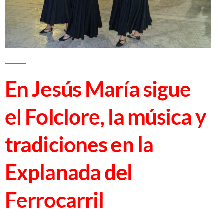
En Jesús María sigue
el Folclore, la música y
tradiciones en la
Explanada del
Ferrocarril