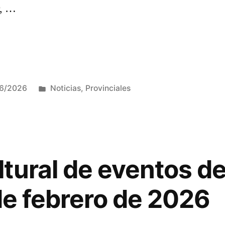
r, …
e
Publicada
26/2026
Noticias
,
Provinciales
en
tural de eventos de
 de febrero de 2026