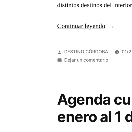
distintos destinos del interio
“Excelent
Continuar leyendo
fin
de
Publicado
DESTINO CÓRDOBA
01/
semana
por
en
Dejar un comentario
Excelente
turístico
fin
en
de
semana
Agenda cul
Córdoba,
turístico
según
en
enero al 1
datos
Córdoba,
según
de