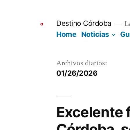
Ir
al
Destino Córdoba
La
contenido
Home
Noticias
Gu
Archivos diarios:
01/26/2026
Excelente 
Córdoba, s