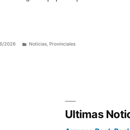
Publicada
26/2026
Noticias
,
Provinciales
en
Ultimas Noti