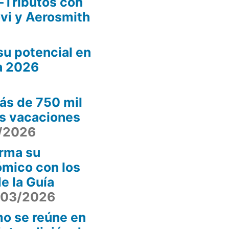
-Tributos con
ovi y Aerosmith
u potencial en
a 2026
ás de 750 mil
as vacaciones
/2026
irma su
ómico con los
e la Guía
/03/2026
smo se reúne en