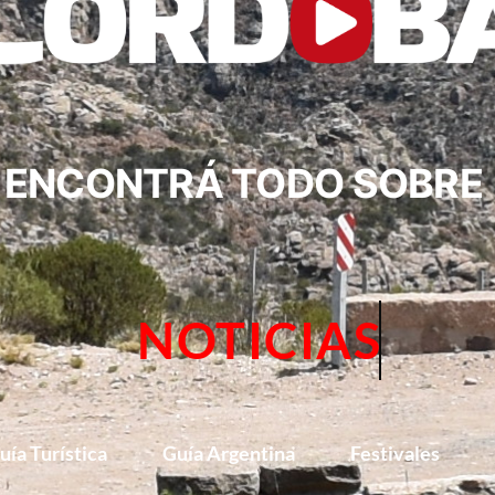
ENCONTRÁ TODO SOBRE
NOTICIAS
uía Turística
Guía Argentina
Festivales