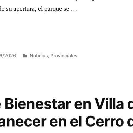
e su apertura, el parque se …
Publicada
06/2026
Noticias
,
Provinciales
en
Bienestar en Villa d
o
anecer en el Cerro d
o