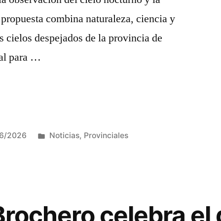
 propuesta combina naturaleza, ciencia y
 cielos despejados de la provincia de
al para …
Publicada
06/2026
Noticias
,
Provinciales
en
Brochero celebra el
smo