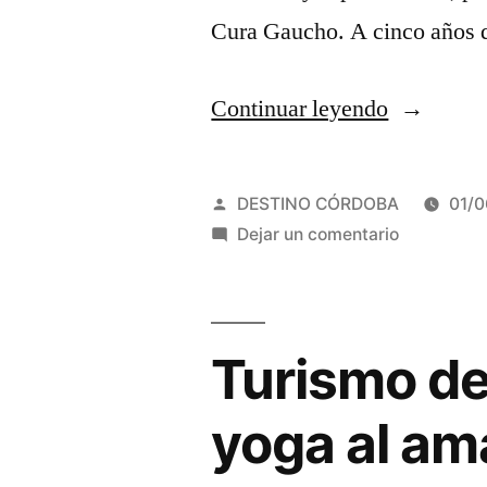
Cura Gaucho. A cinco años d
“Villa
Continuar leyendo
Cura
Brochero
Publicado
DESTINO CÓRDOBA
01/
celebra
por
en
Dejar un comentario
Villa
el
Cura
quinto
Brochero
celebra
Turismo de 
aniversari
el
del
quinto
yoga al am
Parque
aniversari
del