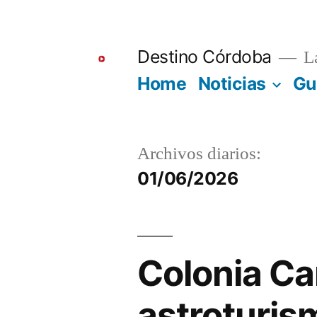
Ir
al
Destino Córdoba
La
contenido
Home
Noticias
Gu
Archivos diarios:
01/06/2026
Colonia Car
astroturis