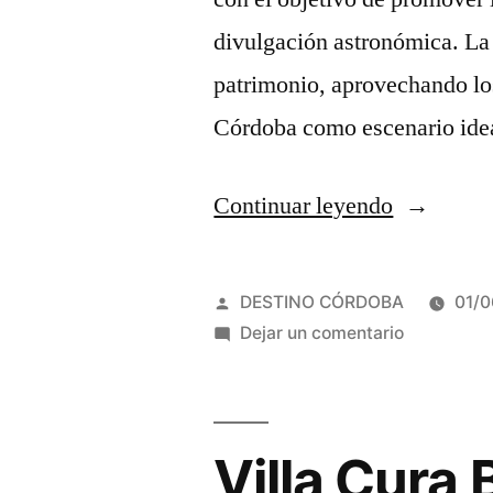
divulgación astronómica. La
patrimonio, aprovechando los
Córdoba como escenario ide
“Colonia
Continuar leyendo
Caroya
invita
Publicado
DESTINO CÓRDOBA
01/
al
por
en
Dejar un comentario
Colonia
ciclo
Caroya
de
invita
al
Villa Cura 
astroturi
ciclo