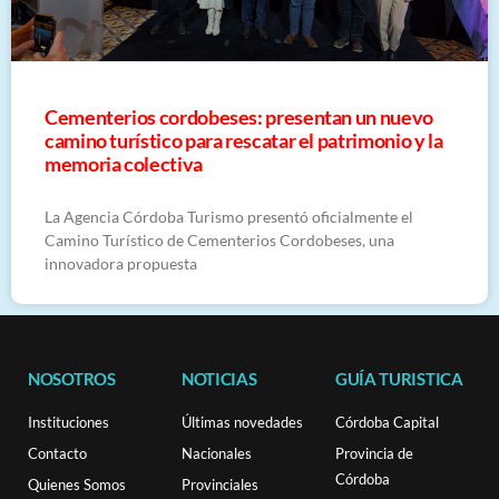
Cementerios cordobeses: presentan un nuevo
camino turístico para rescatar el patrimonio y la
memoria colectiva
La Agencia Córdoba Turismo presentó oficialmente el
Camino Turístico de Cementerios Cordobeses, una
innovadora propuesta
NOSOTROS
NOTICIAS
GUÍA TURISTICA
Instituciones
Últimas novedades
Córdoba Capital
Contacto
Nacionales
Provincia de
Córdoba
Quienes Somos
Provinciales