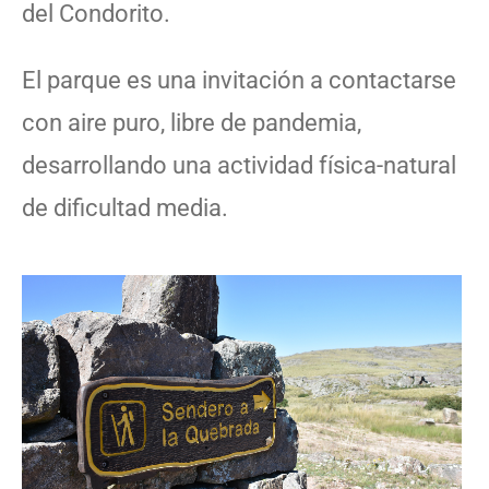
del Condorito.
El parque es una invitación a contactarse
con aire puro, libre de pandemia,
desarrollando una actividad física-natural
de dificultad media.
Slide Heading
Lorem ipsum dolor sit amet,
consectetur adipiscing elit. Ut elit
tellus, luctus nec ullamcorper
mattis, pulvinar dapibus leo.
Click Here