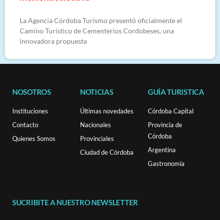
La Agencia Córdoba Turismo presentó oficialmente el
Camino Turístico de Cementerios Cordobeses, una
innovadora propuesta
NOSOTROS
NOTICIAS
GUÍA TURISTICA
Instituciones
Últimas novedades
Córdoba Capital
Contacto
Nacionales
Provincia de
Córdoba
Quienes Somos
Provinciales
Argentina
Ciudad de Córdoba
Gastronomía
SUCRIBITE A NUESTRO NEWSLETTER