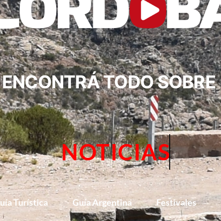
ENCONTRÁ TODO SOBRE
NOTICIAS
uía Turística
Guía Argentina
Festivales