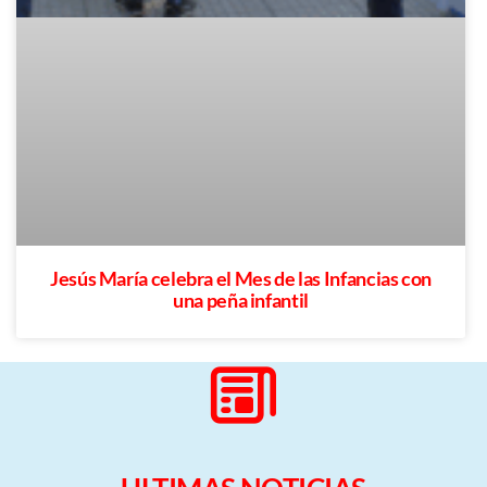
Jesús María celebra el Mes de las Infancias con
una peña infantil