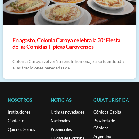
En agosto, Colonia Caroya celebra la 30ª Fiesta
de las Comidas Típicas Caroyenses
Colonia Caroya volverá a rendir homenaje a su identidad y
a las tradiciones heredadas de
NOSOTROS
NOTICIAS
GUÍA TURISTICA
Instituciones
Últimas novedades
Córdoba Capital
Contacto
Nacionales
Provincia de
Córdoba
Quienes Somos
Provinciales
Argentina
Ciudad de Córdoba