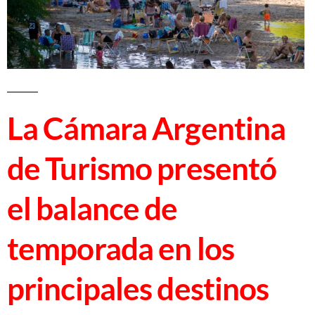
La Cámara Argentina
de Turismo presentó
el balance de
temporada en los
principales destinos