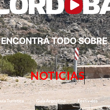
ENCONTRÁ TODO SOBRE
NOTICIAS
uía Turística
Guía Argentina
Festivales