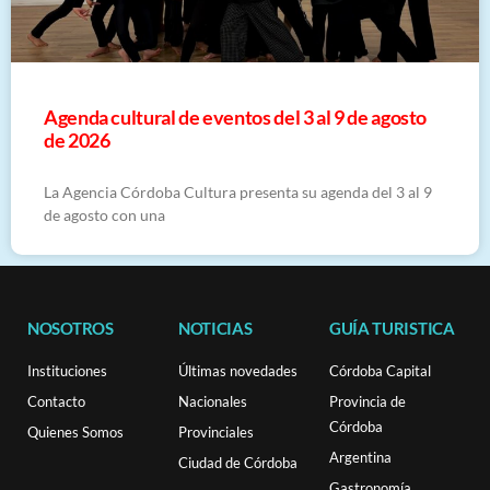
​Agenda cultural de eventos del 3 al 9 de agosto
de 2026
La Agencia Córdoba Cultura presenta su agenda del 3 al 9
de agosto con una
NOSOTROS
NOTICIAS
GUÍA TURISTICA
Instituciones
Últimas novedades
Córdoba Capital
Contacto
Nacionales
Provincia de
Córdoba
Quienes Somos
Provinciales
Argentina
Ciudad de Córdoba
Gastronomía