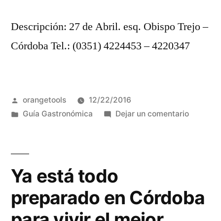
Descripción: 27 de Abril. esq. Obispo Trejo –
Córdoba Tel.: (0351) 4224453 – 4220347
Publicado
orangetools
12/22/2016
por
Publicada
en
Guía Gastronómica
Dejar un comentario
en
El
Ruedo
bar
Ya está todo
preparado en Córdoba
para vivir el mejor