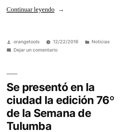
“Ya
Continuar leyendo
está
todo
Publicado
Publicada
orangetools
12/22/2016
Noticias
preparado
por
en
en
Dejar un comentario
en
Ya
Córdoba
está
todo
para
preparado
Se presentó en la
vivir
en
ciudad la edición 76º
Córdoba
el
para
de la Semana de
mejor
vivir
Tulumba
verano
el