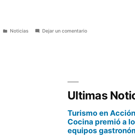
Publicada
en
Noticias
Dejar un comentario
en
Villa
Carlos
Paz
a
presentó
su
temporada
y
Ultimas Noti
cartelera
teatral
Turismo en Acción
en
Cocina premió a l
Buenos
equipos gastronóm
Aires