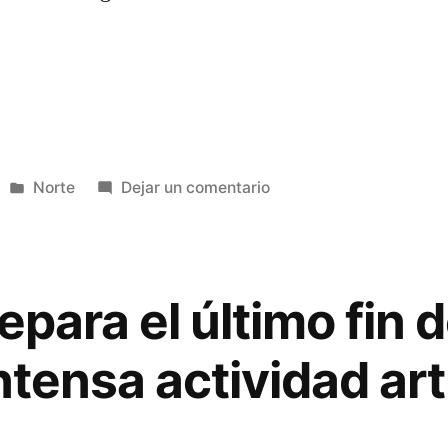
Publicada
en
Norte
Dejar un comentario
en
Colonia
Caroya
a
abre
su
repara el último fin
temporada
con
ntensa actividad art
un
gran
desfile