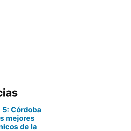
cias
 5: Córdoba
os mejores
icos de la