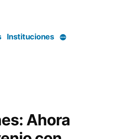
s
Instituciones
nes: Ahora
venio con