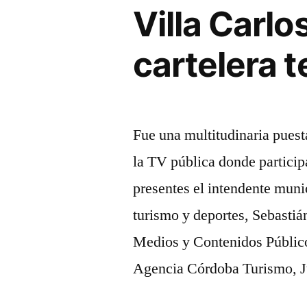
fin
Villa Carl
de
cartelera t
semana
largo
con
Fue una multitudinaria puest
intensa
la TV pública donde partici
actividad
presentes el intendente munic
artística”
turismo y deportes, Sebastián
Medios y Contenidos Público
Agencia Córdoba Turismo, 