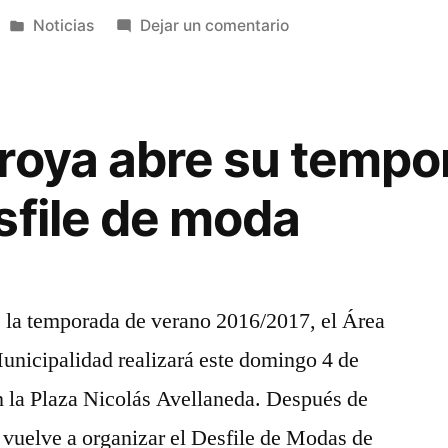
Publicada
en
Noticias
Dejar un comentario
s:
en
Financiación
para
las
vacaciones:
roya abre su tempo
Ahora
18
sfile de moda
cuotas.
Córdoba
cerró
convenio
e la temporada de verano 2016/2017, el Área
con
unicipalidad realizará este domingo 4 de
Macro
 la Plaza Nicolás Avellaneda. Después de
e vuelve a organizar el Desfile de Modas de