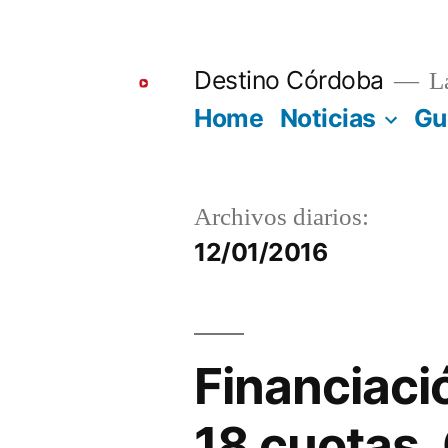
Ir
al
Destino Córdoba
La
contenido
Home
Noticias
Gu
Archivos diarios:
12/01/2016
Financiaci
18 cuotas.