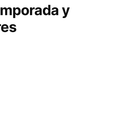
temporada y
res