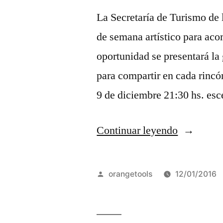
de
La Secretaría de Turismo de 
moda”
de semana artístico para aco
oportunidad se presentará la 
para compartir en cada rincó
9 de diciembre 21:30 hs. es
“La
Continuar leyendo
Falda
prepara
Publicado
orangetools
12/01/2016
el
por
último