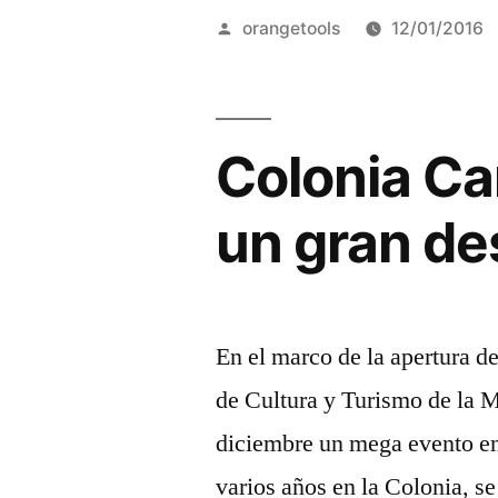
las
Publicado
orangetools
12/01/2016
vacacione
por
Ahora
18
Colonia Ca
cuotas.
un gran de
Córdoba
cerró
convenio
En el marco de la apertura d
con
de Cultura y Turismo de la M
Macro”
diciembre un mega evento en
varios años en la Colonia, s