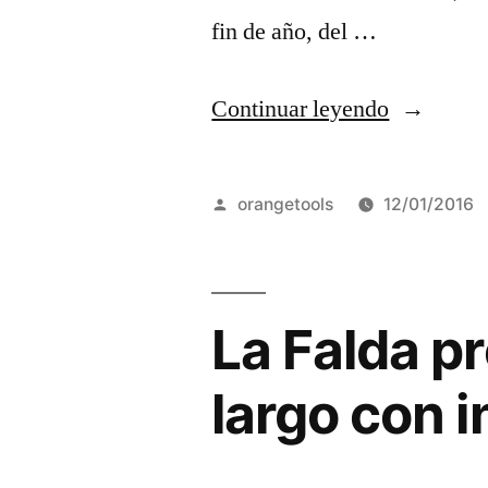
fin de año, del …
“Colonia
Continuar leyendo
Caroya
abre
Publicado
orangetools
12/01/2016
su
por
temporad
con
La Falda p
un
largo con i
gran
desfile