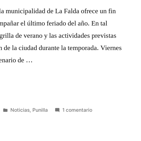
de
la municipalidad de La Falda ofrece un fin
moda
mpañar el último feriado del año. En tal
grilla de verano y las actividades previstas
n de la ciudad durante la temporada. Viernes
cenario de …
Publicada
en
Noticias
,
Punilla
1 comentario
en
La
Falda
prepara