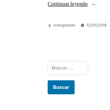
“Villa
Continuar leyendo
Carlos
Paz
Publicado
orangetools
12/01/2016
presentó
por
su
temporad
y
Buscar:
cartelera
teatral
en
Buenos
Aires”