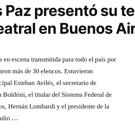
el
os Paz presentó su 
último
fin
eatral en Buenos Ai
de
semana
largo
con
a en escena transmitida para todo el país por
intensa
paron más de 30 elencos. Estuvieron
actividad
artística
ipal Esteban Avilés, el secretario de
 Boldrini, el titular del Sistema Federal de
s, Hernán Lombardi y el presidente de la
Julio …