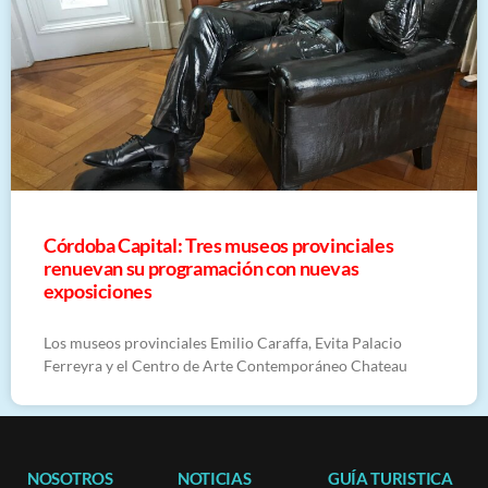
Córdoba Capital: Tres museos provinciales
renuevan su programación con nuevas
exposiciones
Los museos provinciales Emilio Caraffa, Evita Palacio
Ferreyra y el Centro de Arte Contemporáneo Chateau
NOSOTROS
NOTICIAS
GUÍA TURISTICA