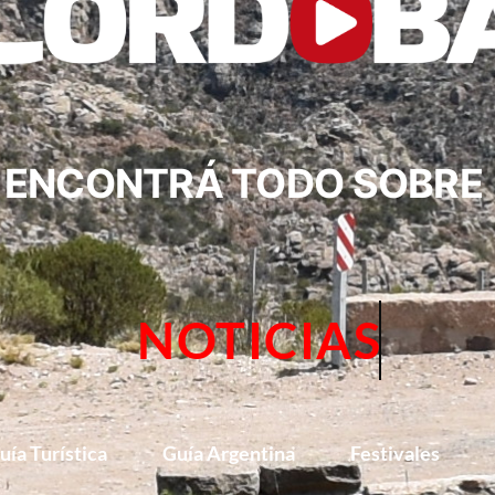
ENCONTRÁ TODO SOBRE
NOTICIAS
uía Turística
Guía Argentina
Festivales