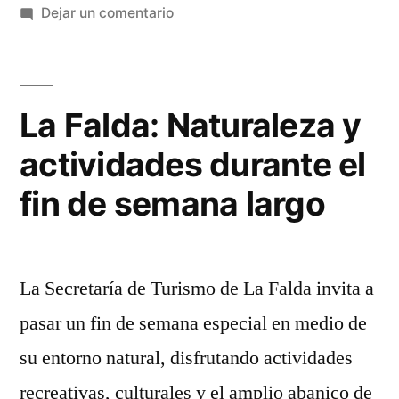
por
en
en
Dejar un comentario
Valle
Seguridad
de
turística
en
Punilla:
el
La Falda: Naturaleza y
28
Valle
actividades durante el
de
años
Punilla:
fin de semana largo
custodiando
28
el
años
custodiando
lago
La Secretaría de Turismo de La Falda invita a
el
San
lago
pasar un fin de semana especial en medio de
San
Roque”
su entorno natural, disfrutando actividades
Roque
recreativas, culturales y el amplio abanico de