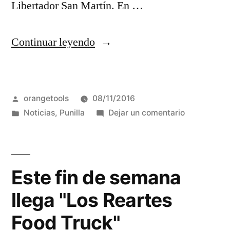
Libertador San Martín. En …
“Capilla
Continuar leyendo
del
Monte
Publicado
orangetools
08/11/2016
presentó
por
Publicada
en
Noticias
,
Punilla
Dejar un comentario
su
en
Capilla
gran
del
Monte
Festival
presentó
Este fin de semana
Andes
su
llega "Los Reartes
gran
y
Festival
Food Truck"
Sierras”
Andes