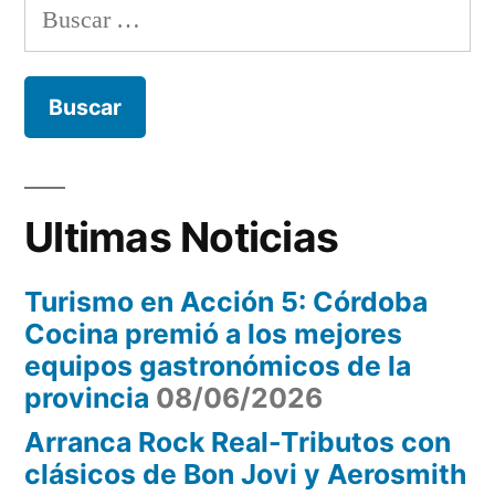
el
Buscar:
y
fin
actividades
durante
de
el
semana
fin
largo”
de
semana
Ultimas Noticias
largo
Turismo en Acción 5: Córdoba
Cocina premió a los mejores
equipos gastronómicos de la
provincia
08/06/2026
Arranca Rock Real-Tributos con
clásicos de Bon Jovi y Aerosmith