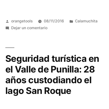
fin
de
Publicado
Publicada
orangetools
08/11/2016
Calamuchita
semana
por
en
en
Dejar un comentario
llega
Este
"Los
fin
de
Reartes
semana
Seguridad turística en
Food
llega
el Valle de Punilla: 28
"Los
Truck"”
Reartes
años custodiando el
Food
lago San Roque
Truck"