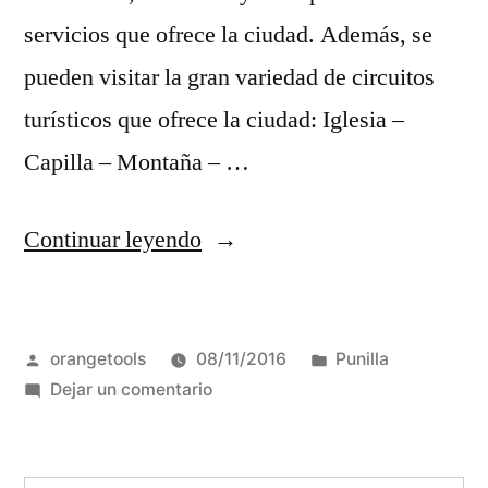
servicios que ofrece la ciudad. Además, se
pueden visitar la gran variedad de circuitos
turísticos que ofrece la ciudad: Iglesia –
Capilla – Montaña – …
“La
Continuar leyendo
Falda:
Naturaleza
Publicado
Publicada
orangetools
08/11/2016
Punilla
y
por
en
en
Dejar un comentario
actividades
La
durante
Falda:
Naturaleza