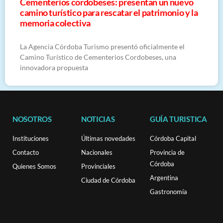
Cementerios cordobeses: presentan un nuevo
camino turístico para rescatar el patrimonio y la
memoria colectiva
La Agencia Córdoba Turismo presentó oficialmente el
Camino Turístico de Cementerios Cordobeses, una
innovadora propuesta
NOSOTROS
NOTICIAS
GUÍA TURISTICA
Instituciones
Últimas novedades
Córdoba Capital
Contacto
Nacionales
Provincia de
Córdoba
Quienes Somos
Provinciales
Argentina
Ciudad de Córdoba
Gastronomía