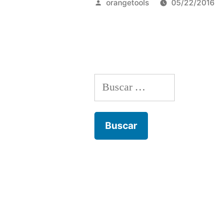
Publicado
orangetools
05/22/2016
Encuentro
por
Federal
de
Turismo
Buscar:
Sustentab