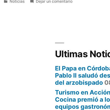
Publicada
en
Noticias
Dejar un comentario
en
Córdoba
sede
del
Encuentro
Federal
de
le”
Turismo
Ultimas Noti
Sustentable
El Papa en Córdob
Pablo II saludó de
del arzobispado
0
Turismo en Acción
Cocina premió a l
equipos gastronóm