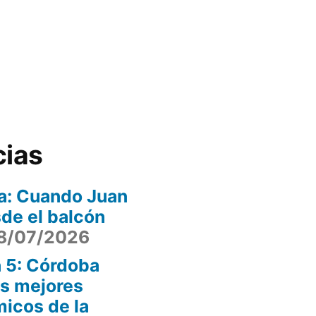
cias
a: Cuando Juan
sde el balcón
8/07/2026
 5: Córdoba
os mejores
icos de la