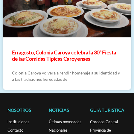
En agosto, Colonia Caroya celebra la 30ª Fiesta
de las Comidas Típicas Caroyenses
Colonia Caroya volverá a rendir homenaje a su identidad y
a las tradiciones heredadas de
NOSOTROS
NOTICIAS
GUÍA TURISTICA
Instituciones
Últimas novedades
Córdoba Capital
Contacto
Nacionales
Provincia de