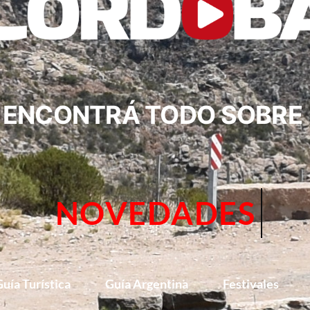
ENCONTRÁ TODO SOBRE
CIRCUITOS
uía Turística
Guía Argentina
Festivales