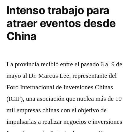
para
aporte
Intenso trabajo para
de
obras
atraer eventos desde
la
de
provincia
China
infraestructura”
para
obras
de
La provincia recibió entre el pasado 6 al 9 de
infraestructura
mayo al Dr. Marcus Lee, representante del
Foro Internacional de Inversiones Chinas
(ICIF), una asociación que nuclea más de 10
mil empresas chinas con el objetivo de
impulsarlas a realizar negocios e inversiones