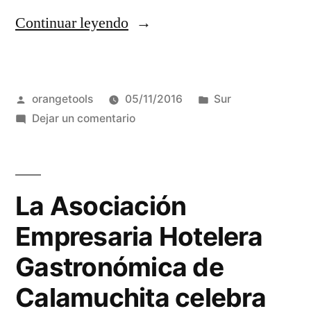
“Festival
Continuar leyendo
Aéreo
en
Publicado
Publicada
orangetools
05/11/2016
Sur
Villa
por
en
en
Dejar un comentario
María”
Festival
Aéreo
en
Villa
La Asociación
María
Empresaria Hotelera
Gastronómica de
Calamuchita celebra