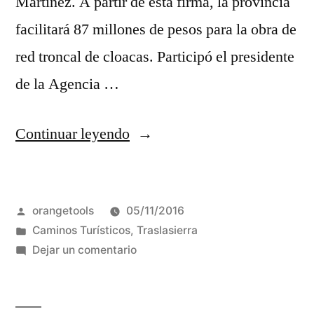
Martínez. A partir de esta firma, la provincia
facilitará 87 millones de pesos para la obra de
red troncal de cloacas. Participó el presidente
de la Agencia …
“Mina
Continuar leyendo
Clavero:
Fuerte
Publicado
orangetools
05/11/2016
aporte
por
Publicada
Caminos Turísticos
,
Traslasierra
de
en
en
Dejar un comentario
la
Mina
Clavero:
provincia
Fuerte