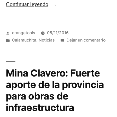
“La
Continuar leyendo
Asociación
Empresaria
Publicado
orangetools
05/11/2016
Hotelera
por
Publicada
en
Calamuchita
,
Noticias
Dejar un comentario
Gastronómica
en
La
de
Asoci
Empre
Calamuchita
Hotel
Mina Clavero: Fuerte
celebra
Gastr
aporte de la provincia
de
sus
Calam
para obras de
40
celeb
infraestructura
años”
sus
40