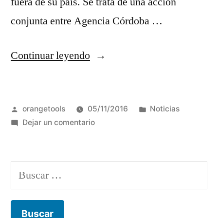
fuera de su país. Se trata de una acción
conjunta entre Agencia Córdoba …
“Intenso
Continuar leyendo
trabajo
para
Publicado
Publicada
orangetools
05/11/2016
Noticias
atraer
por
en
en
Dejar un comentario
eventos
Intenso
desde
trabajo
para
China”
Buscar:
atraer
eventos
desde
China