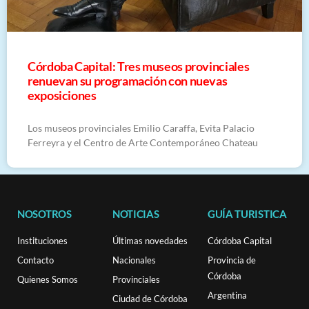
Córdoba Capital: Tres museos provinciales
renuevan su programación con nuevas
exposiciones
Los museos provinciales Emilio Caraffa, Evita Palacio
Ferreyra y el Centro de Arte Contemporáneo Chateau
NOSOTROS
NOTICIAS
GUÍA TURISTICA
Instituciones
Últimas novedades
Córdoba Capital
Contacto
Nacionales
Provincia de
Córdoba
Quienes Somos
Provinciales
Argentina
Ciudad de Córdoba