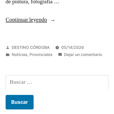
de pintura, fotografía …
“Córdoba
Continuar leyendo
celebra
el
Publicado
DESTINO CÓRDOBA
05/14/2026
Día
por
Publicada
en
Noticias
,
Provinciales
Dejar un comentario
de
en
Córdo
los
celebr
el
Museos
Buscar:
Día
con
de
los
propuestas
Museo
gratuitas
con