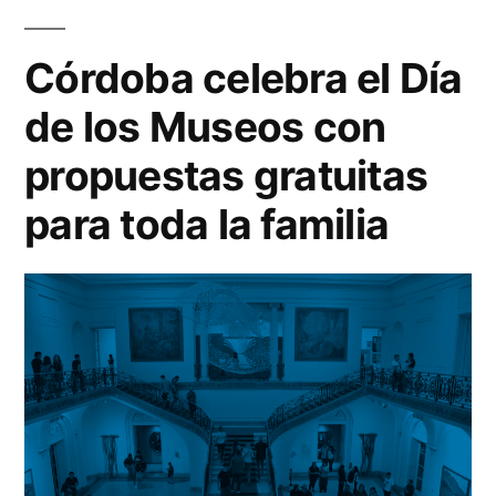
sostenible
un
con
turism
Córdoba celebra el Día
el
más
de los Museos con
sosten
programa
con
propuestas gratuitas
Acción
el
para toda la familia
Climática”
progr
Acció
Climát