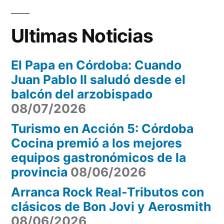
para
propu
gratui
toda
Ultimas Noticias
para
la
toda
El Papa en Córdoba: Cuando
la
familia”
Juan Pablo II saludó desde el
famili
balcón del arzobispado
08/07/2026
Turismo en Acción 5: Córdoba
Cocina premió a los mejores
equipos gastronómicos de la
provincia
08/06/2026
Arranca Rock Real-Tributos con
clásicos de Bon Jovi y Aerosmith
08/06/2026