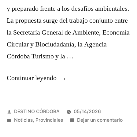
y preparado frente a los desafíos ambientales.
La propuesta surge del trabajo conjunto entre
la Secretaría General de Ambiente, Economía
Circular y Biociudadanía, la Agencia
Córdoba Turismo y la …
“Córdoba
Continuar leyendo
impulsa
un
Publicado
DESTINO CÓRDOBA
05/14/2026
turismo
por
Publicada
en
Noticias
,
Provinciales
Dejar un comentario
más
en
Córdo
impul