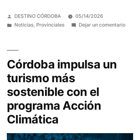
a
Publicado
DESTINO CÓRDOBA
05/14/2026
los
por
Publicada
en
Noticias
,
Provinciales
Dejar un comentario
Hoteles
en
Córdo
Más
recon
a
Verdes
los
Córdoba impulsa un
de
Hotel
turismo más
Más
la
Verde
sostenible con el
provincia”
de
programa Acción
la
provin
Climática