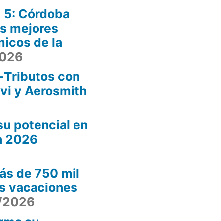
 5: Córdoba
os mejores
icos de la
2026
-Tributos con
ovi y Aerosmith
u potencial en
a 2026
ás de 750 mil
as vacaciones
/2026