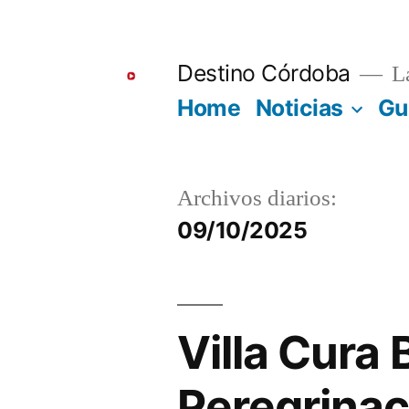
Ir
al
Destino Córdoba
La
contenido
Home
Noticias
Gu
Archivos diarios:
09/10/2025
Villa Cura 
Peregrinac