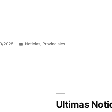
Publicada
10/2025
Noticias
,
Provinciales
en
ción
ión
Ultimas Noti