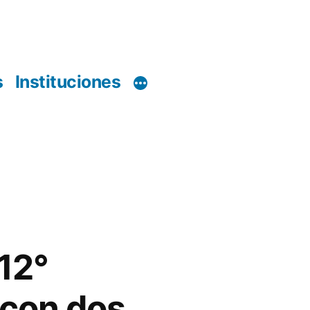
s
Instituciones
 12°
 con dos