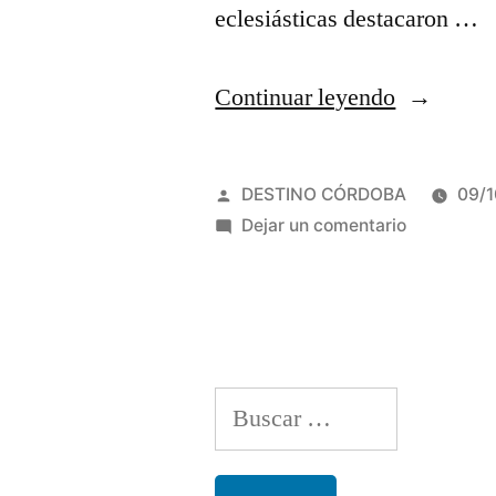
eclesiásticas destacaron …
“Villa
Continuar leyendo
Cura
Brochero
Publicado
DESTINO CÓRDOBA
09/
prepara
por
en
Dejar un comentario
Villa
la
Cura
12°
Brochero
prepara
Peregrina
la
al
Buscar:
12°
Cura
Peregrinac
al
Gaucho