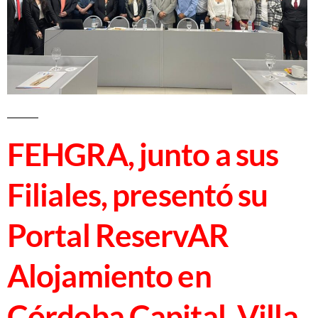
FEHGRA, junto a sus
Filiales, presentó su
Portal ReservAR
Alojamiento en
Córdoba Capital, Villa