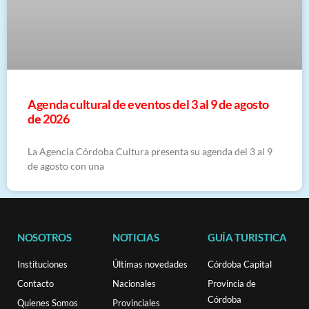
​Agenda cultural de eventos del 3 al 9 de agosto
de 2026
La Agencia Córdoba Cultura presenta su agenda del 3 al 9
de agosto con una
NOSOTROS
NOTICIAS
GUÍA TURISTICA
Instituciones
Últimas novedades
Córdoba Capital
Contacto
Nacionales
Provincia de
Córdoba
Quienes Somos
Provinciales