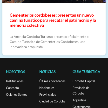
Cementerios cordobeses: presentan un nuevo
camino turístico para rescatar el patrimonio y la
memoria colectiva
La Agencia Córdoba Turismo presentó oficialmente el
Camino Turístico de Cementerios Cordobeses, una
innovadora propuesta
NOSOTROS
NOTICIAS
GUÍA TURISTICA
Instituciones
Últimas novedades
Córdoba Capital
Contacto
Nacionales
Provincia de
Córdoba
Quienes Somos
Provinciales
Argentina
Ciudad de Córdoba
Gastronomía