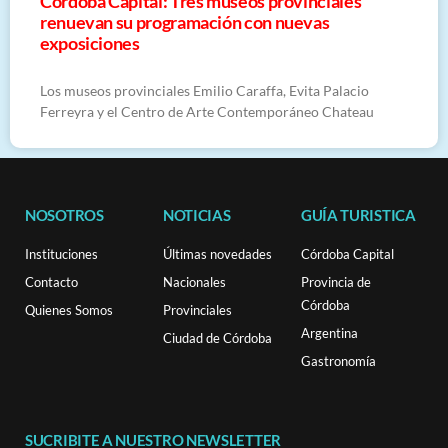
Córdoba Capital: Tres museos provinciales
renuevan su programación con nuevas
exposiciones
Los museos provinciales Emilio Caraffa, Evita Palacio
Ferreyra y el Centro de Arte Contemporáneo Chateau
NOSOTROS
NOTICIAS
GUÍA TURISTICA
Instituciones
Últimas novedades
Córdoba Capital
Contacto
Nacionales
Provincia de
Córdoba
Quienes Somos
Provinciales
Argentina
Ciudad de Córdoba
Gastronomía
SUCRIBITE A NUESTRO NEWSLETTER