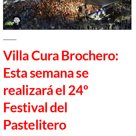
Villa Cura Brochero:
Esta semana se
realizará el 24º
Festival del
Pastelitero