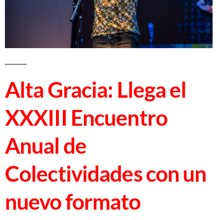
Alta Gracia: Llega el
XXXIII Encuentro
Anual de
Colectividades con un
nuevo formato