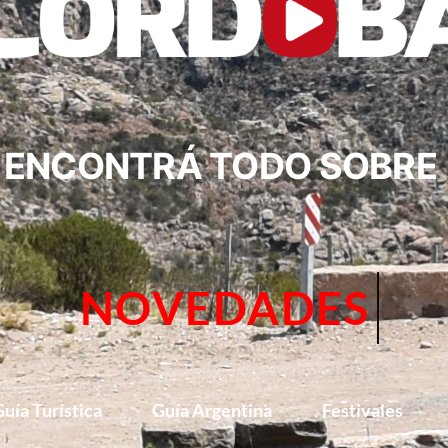
ENCONTRÁ TODO SOBRE
CIRCUITOS
uía Turística
Guía Argentina
Festivales