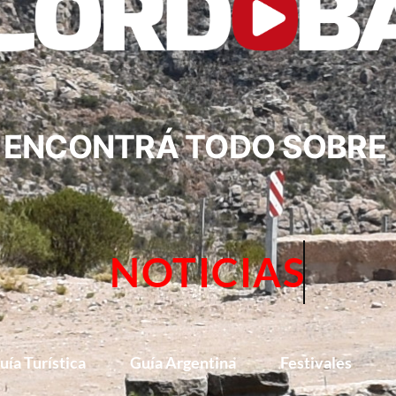
ENCONTRÁ TODO SOBRE
NOTICIAS
uía Turística
Guía Argentina
Festivales