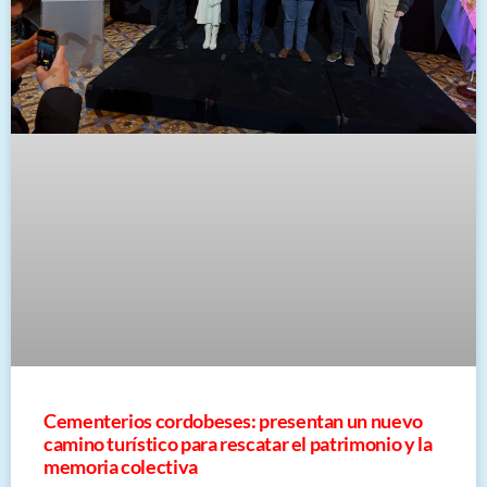
Cementerios cordobeses: presentan un nuevo
camino turístico para rescatar el patrimonio y la
memoria colectiva