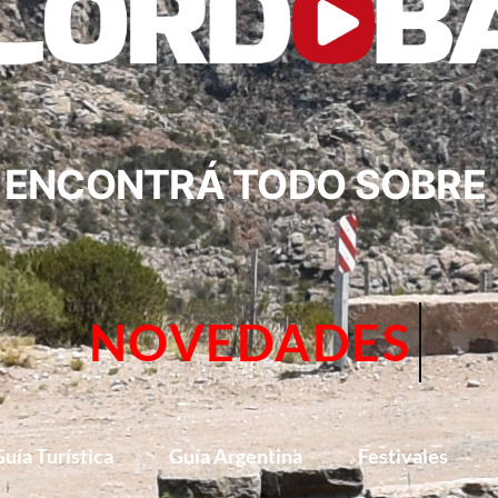
ENCONTRÁ TODO SOBRE
CIRCUITOS
uía Turística
Guía Argentina
Festivales