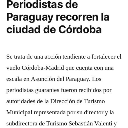
Periodistas de
la
alta
Paraguay recorren la
adrenalina
presencia
con
ciudad de Córdoba
de
la
#AltoGiroShow”
presencia
de
Se trata de una acción tendiente a fortalecer el
#AltoGiroSh
vuelo Córdoba-Madrid que cuenta con una
escala en Asunción del Paraguay. Los
periodistas guaraníes fueron recibidos por
autoridades de la Dirección de Turismo
Municipal representada por su director y la
subdirectora de Turismo Sebastián Valenti y