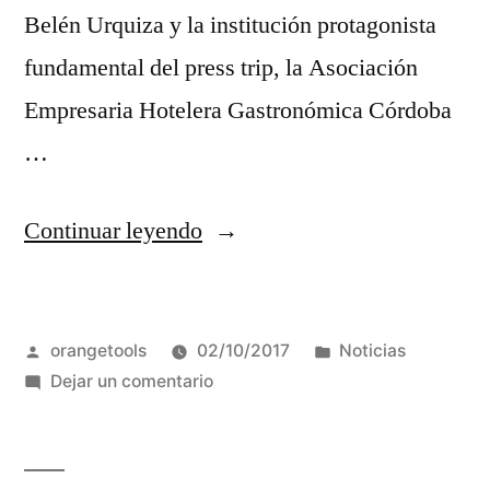
Belén Urquiza y la institución protagonista
fundamental del press trip, la Asociación
Empresaria Hotelera Gastronómica Córdoba
…
“Periodistas
Continuar leyendo
de
Paraguay
Publicado
Publicada
orangetools
02/10/2017
Noticias
recorren
por
en
en
Dejar un comentario
la
Periodistas
ciudad
de
Paraguay
de