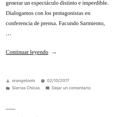
generar un espectáculo distinto e imperdible.
Dialogamos con los protagonistas en
conferencia de prensa. Facundo Sarmiento,
…
“Río
Continuar leyendo
Ceballos:
Este
Publicado
orangetools
02/10/2017
finde
por
Publicada
en
Sierras Chicas
Dejar un comentario
alta
en
Río
adrenalina
Ceballos:
Este
con
finde