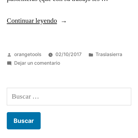
“Villa
Continuar leyendo
Cura
Brochero:
Publicado
Publicada
orangetools
02/10/2017
Traslasierra
Comienza
por
en
en
Dejar un comentario
el
Villa
Festival
Cura
Brochero:
del
Buscar:
Comienza
Pastelitero
el
Festival
2017”
del
Pastelitero