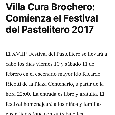
recorren
Villa Cura Brochero:
Córdoba”
la
Comienza el Festival
ciudad
de
del Pastelitero 2017
Córdoba
El XVIII° Festival del Pastelitero se llevará a
cabo los días viernes 10 y sábado 11 de
febrero en el escenario mayor Ido Ricardo
Ricotti de la Plaza Centenario, a partir de la
hora 22:00. La entrada es libre y gratuita. El
festival homenajeará a los niños y familias
pasteliteras (que con su trabajo les …