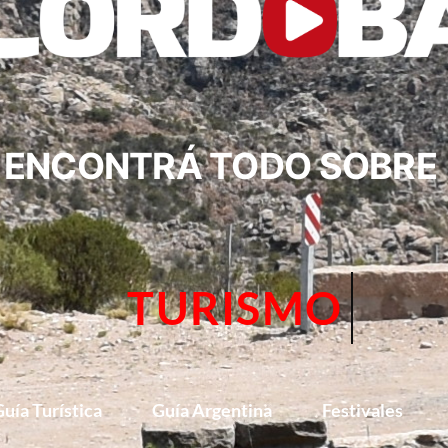
ENCONTRÁ TODO SOBRE
FESTIVALES
uía Turística
Guía Argentina
Festivales