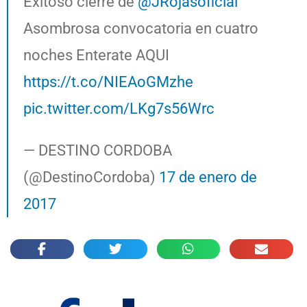
Exitoso cierre de
@JRojasoficial
Asombrosa convocatoria en cuatro
noches Enterate AQUI
https://t.co/NIEAoGMzhe
pic.twitter.com/LKg7s56Wrc
— DESTINO CORDOBA
(@DestinoCordoba)
17 de enero de
2017