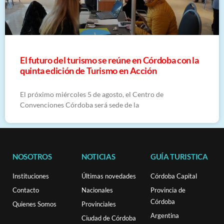
El futuro del turismo se reúne en Córdoba con la
quinta edición de Turismo en Acción
El próximo miércoles 5 de agosto, el Centro de
Convenciones Córdoba será sede de la
NOSOTROS
NOTICIAS
GUÍA TURISTICA
Instituciones
Últimas novedades
Córdoba Capital
Contacto
Nacionales
Provincia de
Córdoba
Quienes Somos
Provinciales
Argentina
Ciudad de Córdoba