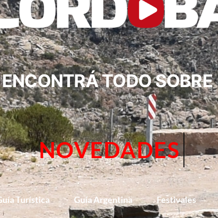
ENCONTRÁ TODO SOBRE
CIRCUITOS
uía Turística
Guía Argentina
Festivales